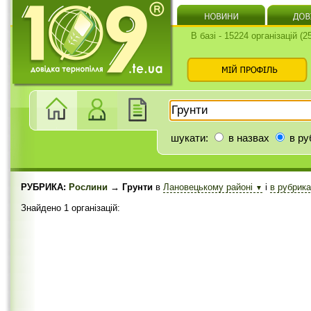
В базі - 15224 організацій (
шукати:
в назвах
в ру
РУБРИКА:
Рослини
→ Грунти
в
Лановецькому районі
і
в рубрик
▼
Знайдено 1 організацій: