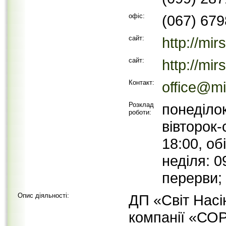
офіс:
(067) 67
сайт:
http://mi
сайт:
http://mi
Контакт:
office@m
Розклад
понеділок
роботи:
вівторок-
18:00, об
неділя: 0
перерви;
Опис діяльності:
ДП «Світ Насі
компанії «С