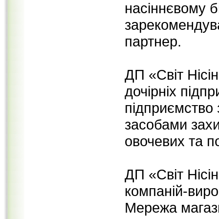
насіннєвому бі
зарекомендува
партнер.
ДП «Світ Нісі
дочірніх підп
підприємство 
засобами захи
овочевих та п
ДП «Світ Нісі
компаній-вир
Мережа магази