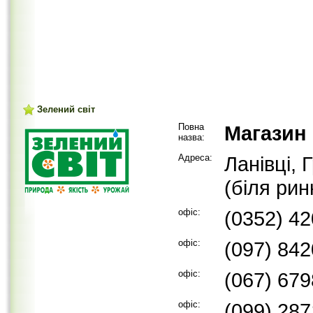
Зелений світ
Повна
Магазин 
назва:
Адреса:
Ланівці, 
(біля рин
офіс:
(0352) 4
офіс:
(097) 84
офіс:
(067) 67
офіс:
(099) 28