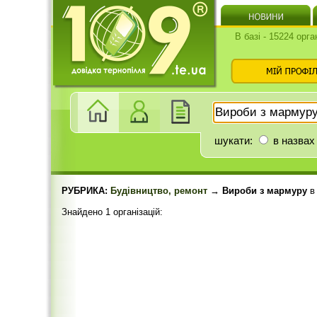
В базі - 15224 орга
шукати:
в назвах
РУБРИКА:
Будівництво, ремонт
→ Вироби з мармуру
Знайдено 1 організацій: