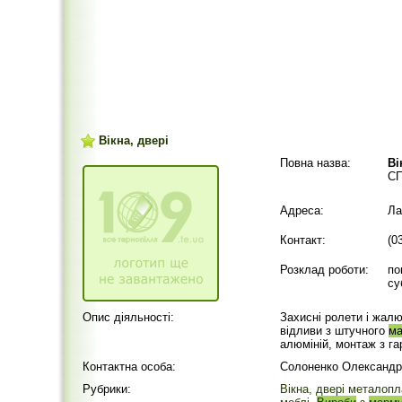
Вікна, двері
Повна назва:
Ві
СП
Адреса:
Ла
Контакт:
(0
Розклад роботи:
по
су
Опис діяльності:
Захисні ролети і жалюз
відливи з штучного
ма
алюміній, монтаж з га
Контактна особа:
Солоненко Олександр
Рубрики:
Вікна, двері металопл