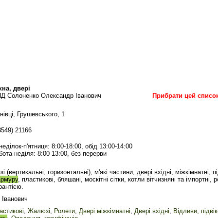
кна, двері
Д Солоненко Олександр Іванович
Прибрати цей списо
нівці, Грушевського, 1
3549) 21166
неділок-п'ятниця: 8:00-18:00, обід 13:00-14:00
бота-неділя: 8:00-13:00, без перерви
і (вертикальні, горизонтальні), м'які частини, двері вхідні, міжкімнатні, пі
рмуру
, пластикові, бляшані, москітні сітки, котли вітчизняні та імпортні, 
рантією.
 Іванович
астикові
,
Жалюзі
,
Ролети
,
Двері міжкімнатні
,
Двері вхідні
,
Відливи, підві