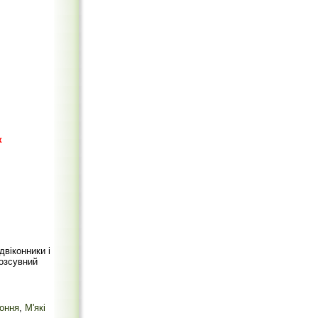
к
двіконники і
розсувний
коння
,
М'які