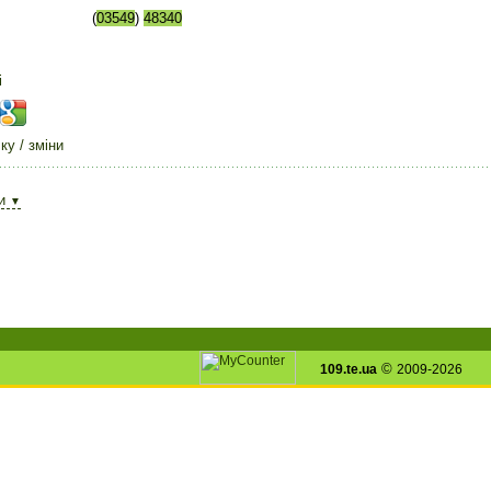
(
03549
)
48340
і
у / зміни
ди
▼
©
109.te.ua
2009-2026