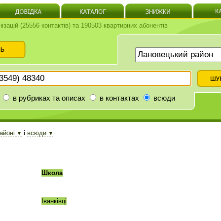
нізацій (25556 контактів) та 190503 квартирних абонентів
в рубриках та описах
в контактах
всюди
айоні
і
всюди
▼
▼
Школа
Іванківці