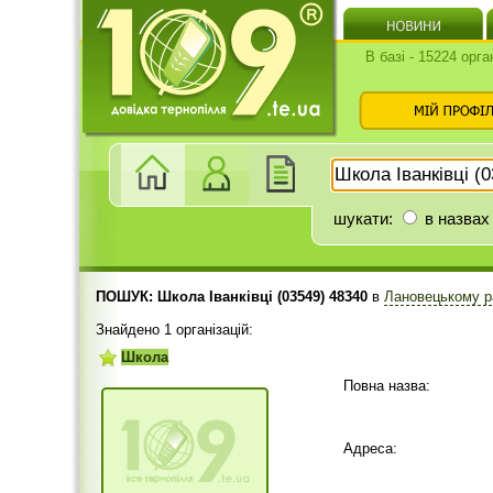
В базі - 15224 орга
шукати:
в назвах
ПОШУК: Школа Іванківці (03549) 48340
в
Лановецькому р
Знайдено 1 організацій:
Школа
Повна назва:
Адреса: