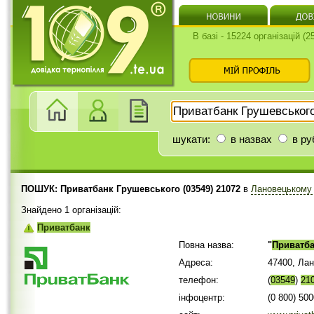
В базі - 15224 організацій (
шукати:
в назвах
в ру
ПОШУК: Приватбанк Грушевського (03549) 21072
в
Лановецькому
Знайдено 1 організацій:
Приватбанк
Повна назва:
"
Приватб
Адреса:
47400, Лан
телефон:
(
03549
)
21
інфоцентр:
(0 800) 50