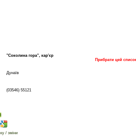
"Соколина гора", кар'єр
Прибрати цей списо
Дунаїв
(03546) 55121
й
у / зміни