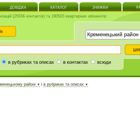
нізацій (25556 контактів) та 190503 квартирних абонентів
в рубриках та описах
в контактах
всюди
менецькому районі
і
в рубриках та описах
▼
▼