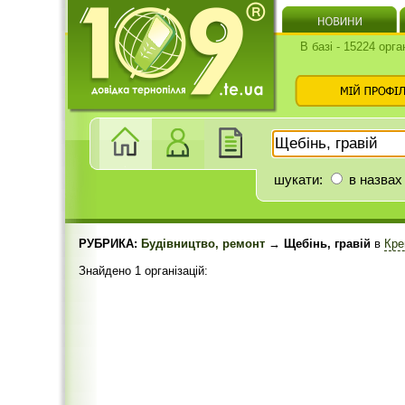
В базі - 15224 орга
шукати:
в назвах
РУБРИКА:
Будівництво, ремонт
→ Щебінь, гравій
в
Кре
Знайдено 1 організацій: