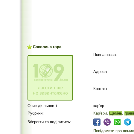
Соколина гора
Повна назва:
Адреса:
Контакт:
Опис діяльності:
кар'єр
Рубрики:
Кар'єри
,
Щебінь
,
граві
Зберегти та поділитись:
Повідомити про помилк