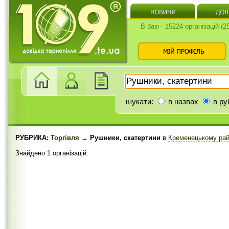
В базі - 15224 організацій (
шукати:
в назвах
в ру
РУБРИКА:
Торгівля
→ Рушники, скатертини
в
Кременецькому ра
Знайдено 1 організацій: