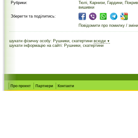
Рубрики:
Тюлі
,
Карнизи
,
Гардини
,
Покри
вишивки
Зберегти та поділитись:
Повідомити про помилку / змін
шукати фізичну особу: Рушники, скатертини
всюди
▼
шукати інформацію на сайті: Рушники, скатертини
Про проект
Партнери
Контакти