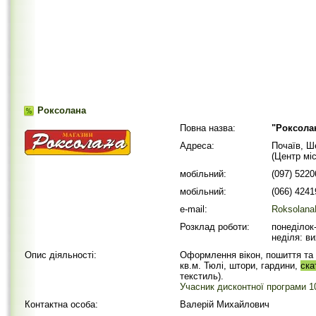
Роксолана
Повна назва:
"Роксолан
Адреса:
Почаїв, Ш
(Центр міс
мобільний:
(097) 522
мобільний:
(066) 424
e-mail:
Roksolan
Розклад роботи:
понеділок-
неділя: ви
Опис діяльності:
Оформлення вікон, пошиття та 
кв.м. Тюлі, штори, гардини,
ска
текстиль).
Учасник дисконтної програми 10
Контактна особа:
Валерій Михайлович