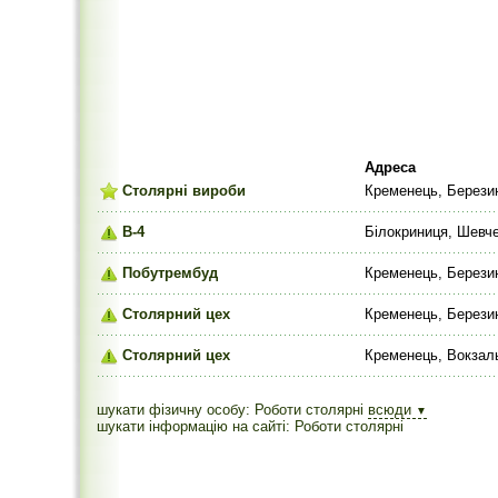
Адреса
Столярні вироби
Кременець, Берези
В-4
Білокриниця, Шевче
Побутрембуд
Кременець, Березин
Столярний цех
Кременець, Березин
Столярний цех
Кременець, Вокзаль
шукати фізичну особу: Роботи столярні
всюди
▼
шукати інформацію на сайті: Роботи столярні