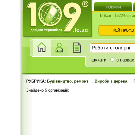
В базі - 15224 орга
шукати:
в назвах
РУБРИКА:
Будівництво, ремонт
→
Вироби з дерева
→ Р
Знайдено 5 організацій: