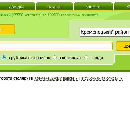
нізацій (25556 контактів) та 190503 квартирних абонентів
в рубриках та описах
в контактах
всюди
оботи столярні
в
Кременецькому районі
і
в рубриках та описах
▼
▼