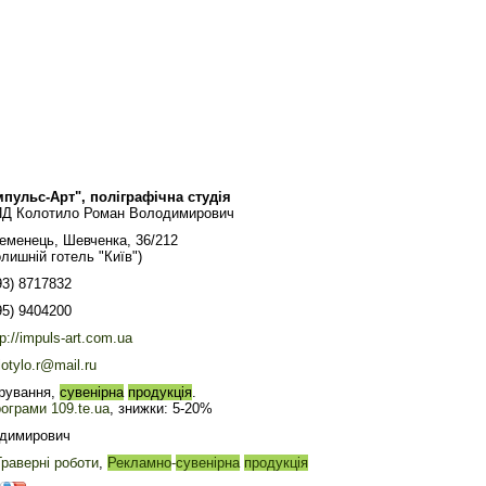
мпульс-Арт", поліграфічна студія
Д Колотило Роман Володимирович
еменець, Шевченка, 36/212
олишній готель "Київ")
93) 8717832
95) 9404200
tp://impuls-art.com.ua
lotylo.r@mail.ru
ірування,
сувенірна
продукція
.
ограми 109.te.ua
, знижки: 5-20%
одимирович
Граверні роботи
,
Рекламно
-
сувенірна
продукція