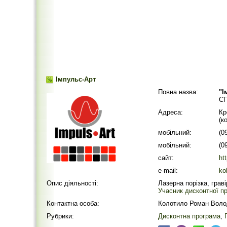
Імпульс-Арт
Повна назва:
"І
СП
Адреса:
Кр
(к
мобільний:
(0
мобільний:
(0
сайт:
ht
e-mail:
ko
Опис діяльності:
Лазерна порізка, грав
Учасник дисконтної пр
Контактна особа:
Колотило Роман Вол
Рубрики:
Дисконтна програма
,