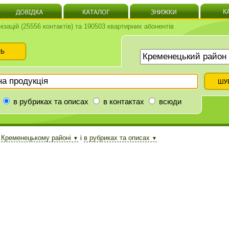
нізацій (25556 контактів) та 190503 квартирних абонентів
в рубриках та описах
в контактах
всюди
в
Кременецькому районі
і
в рубриках та описах
▼
▼