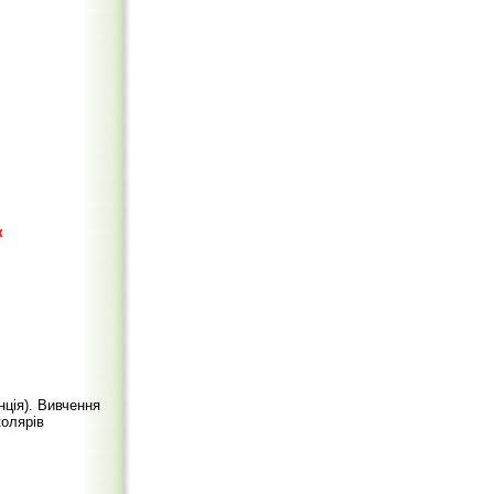
к
ція). Вивчення
колярів