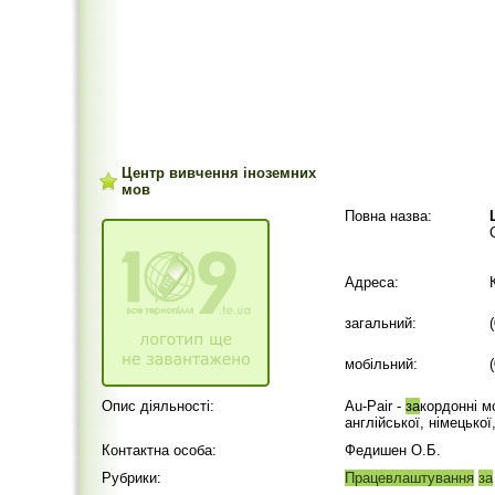
Центр вивчення іноземних
мов
Повна назва:
Адреса:
загальний:
мобільний:
Опис діяльності:
Au-Paіr -
за
кордонні м
англійської, німецької
Контактна особа:
Федишен О.Б.
Рубрики:
Працевлаштування
за