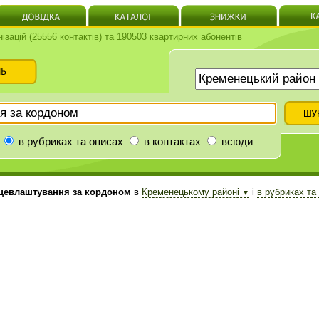
нізацій (25556 контактів) та 190503 квартирних абонентів
в рубриках та описах
в контактах
всюди
евлаштування за кордоном
в
Кременецькому районі
і
в рубриках та
▼