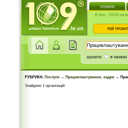
В базі - 15224 орга
шукати:
в назвах
РУБРИКА:
Послуги
→
Працевлаштування, кадри
→ Прац
Знайдено 1 організацій: