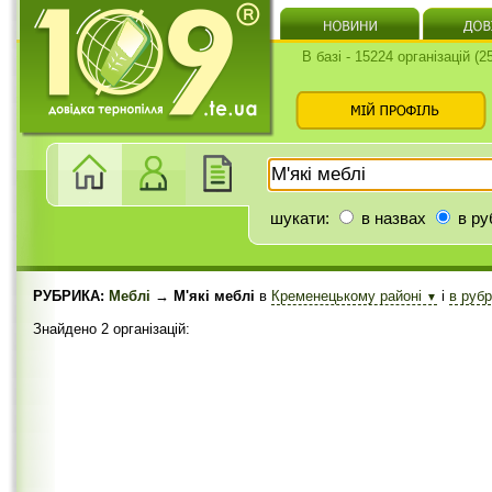
В базі - 15224 організацій (
шукати:
в назвах
в ру
РУБРИКА:
Меблі
→ М'які меблі
в
Кременецькому районі
і
в руб
▼
Знайдено 2 організацій: