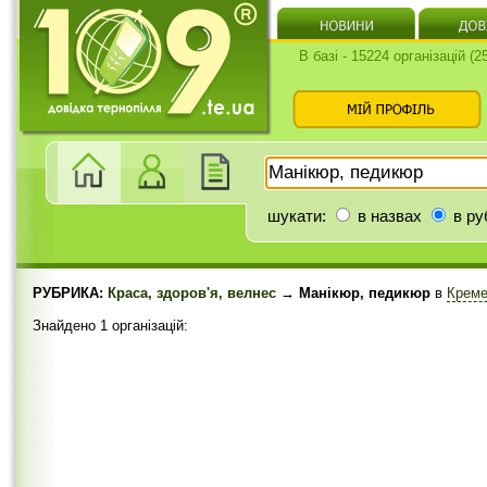
В базі - 15224 організацій (
шукати:
в назвах
в ру
РУБРИКА:
Краса, здоров'я, велнес
→ Манікюр, педикюр
в
Креме
Знайдено 1 організацій: