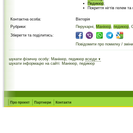
Педикюр
;
Покриття нігтів гелем та
Контактна особа:
Вікторія
Рубрики:
Перукарні
,
Манікюр
,
педикюр
,
Зберегти та поділитись:
Повідомити про помилку / змін
шукати фізичну особу: Манікюр, педикюр
всюди
▼
шукати інформацію на сайті: Манікюр, педикюр
Про проект
Партнери
Контакти