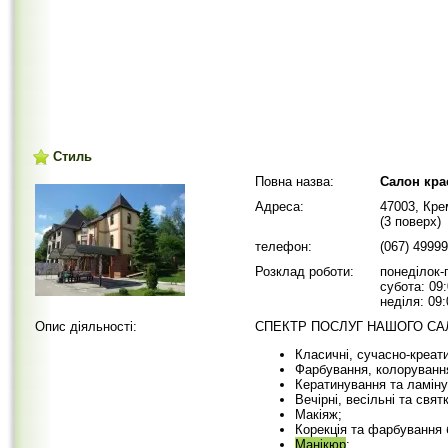
Стиль
Повна назва:
Cалон кра
Адреса:
47003, Кре
(3 поверх)
телефон:
(067) 4999
Розклад роботи:
понеділок-п
субота: 09:
неділя: 09:
Опис діяльності:
СПЕКТР ПОСЛУГ НАШОГО СА
Класичні, сучасно-креати
Фарбування, колоруванн
Кератинування та ламіну
Вечірні, весільні та святк
Макіяж;
Корекція та фарбування 
Манікюр
;