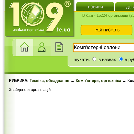
В базі - 15224 організацій (
шукати:
в назвах
в ру
РУБРИКА:
Техніка, обладнання
→
Комп'ютери, оргтехніка
→ Ком
Знайдено 5 організацій: