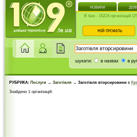
В базі - 15224 організацій (
шукати:
в назвах
в ру
РУБРИКА:
Послуги
→
Заготівля
→ Заготівля вторсировини
в
Кр
Знайдено 1 організацій: