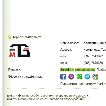
Тернопільвтормет
Повна назва:
Кременецька д
Адреса:
Кременець, Тек
офіс:
(097) 7513822
офіс:
(068) 7679330
Рубрики:
Заготівля
вторсировини
,
Прийо
Зберегти та поділитись:
Повідомити про помилку / змін
шукати фізичну особу: Заготівля вторсировини
всюди
▼
шукати інформацію на сайті: Заготівля вторсировини