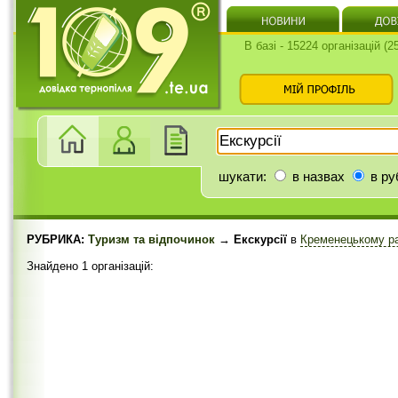
В базі - 15224 організацій (
шукати:
в назвах
в ру
РУБРИКА:
Туризм та відпочинок
→ Екскурсії
в
Кременецькому р
Знайдено 1 організацій: