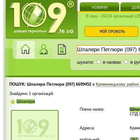
В базі - 15224 організацій (
шукати:
в назвах
в ру
ПОШУК: Шпалери Петлюри (097) 6699452
в
Кременецькому районі
Знайдено 1 організацій:
Шпалери
Повна назва:
Шпа
СПД 
Адреса:
Крем
мобільний:
(
097
)