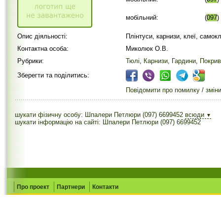
мобільний:
(
097
)
Опис діяльності:
Плінтуси, карнизи, клеї, самок
Контактна особа:
Миколюк О.В.
Рубрики:
Тюлі
,
Карнизи
,
Гардини
,
Покри
Зберегти та поділитись:
Повідомити про помилку / змін
шукати фізичну особу: Шпалери Петлюри (097) 6699452
всюди
▼
шукати інформацію на сайті: Шпалери Петлюри (097) 6699452
Про проект
Партнери
Контакти