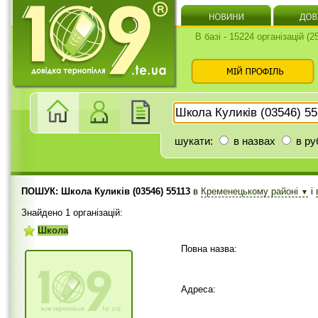
В базі - 15224 організацій (
шукати:
в назвах
в ру
ПОШУК: Школа Куликів (03546) 55113
в
Кременецькому районі
і
▼
Знайдено 1 організацій:
Школа
Повна назва:
Адреса: