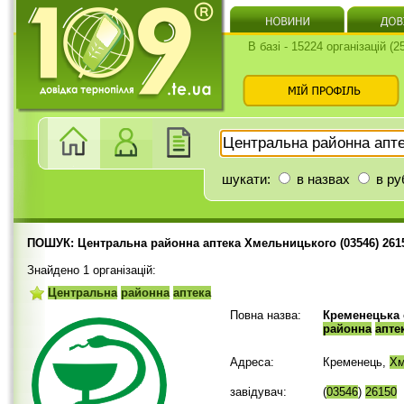
В базі - 15224 організацій (
шукати:
в назвах
в ру
ПОШУК: Центральна районна аптека Хмельницького (03546) 261
Знайдено 1 організацій:
Центральна
районна
аптека
Повна назва:
Кременецька
районна
апте
Адреса:
Кременець,
Хм
завідувач:
(
03546
)
26150