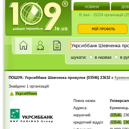
В базі - 15224 організацій (
шукати:
в назвах
в ру
ПОШУК: Укрсиббанк Шевченка провулок (03546) 23632
в
Кремене
Знайдено 1 організацій:
Укрсиббанк
Повна назва:
Універсал
Адреса:
Кременець
керуючий:
(
03546
) 23
кредитний відділ:
(
03546
)
23