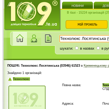
В базі - 15224 організацій (
шукати:
в назвах
в ру
ПОШУК: Технолюкс Лосятинська (03546) 61523
в
Кременецькому 
Знайдено 1 організацій:
Технолюкс
Повна назва:
Тех
СПД 
Адреса:
Поч