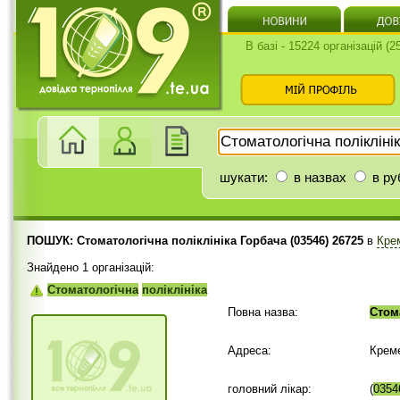
В базі - 15224 організацій (
шукати:
в назвах
в ру
ПОШУК: Стоматологічна поліклініка Горбача (03546) 26725
в
Кре
Знайдено 1 організацій:
Стоматологічна
поліклініка
Повна назва:
Стом
Адреса:
Крем
головний лікар:
(
0354