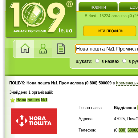
В базі - 15224 організацій (
шукати:
в назвах
в ру
ПОШУК: Нова пошта №1 Промислова (0 800) 500609
в
Кременецьк
Знайдено 1 організацій:
Нова
пошта
№1
Повна назва:
Відділення
Адреса:
47025, Поча
Телефон:
(0
800
)
5006