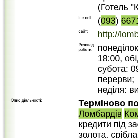
(Готель "К
life cell:
(
093
)
667
сайт:
http://lo
Розклад
понеділок
роботи:
18:00, об
субота: 0
перерви;
неділя: в
Опис діяльності:
Терміново по
Ломбардів
Ко
кредити під з
золота, срібла