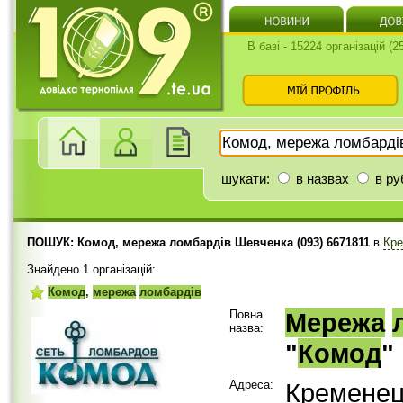
В базі - 15224 організацій (
шукати:
в назвах
в ру
ПОШУК: Комод, мережа ломбардів Шевченка (093) 6671811
в
Кре
Знайдено 1 організацій:
Комод
,
мережа
ломбардів
Повна
Мережа
назва:
"
Комод
"
Адреса:
Кремене