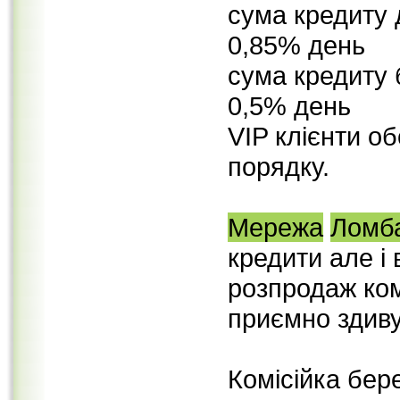
сума кредиту 
0,85% день
сума кредиту 
0,5% день
VIP клієнти о
порядку.
Мережа
Ломба
кредити але і 
розпродаж ком
приємно здив
Комісійка бер