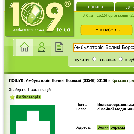
В базі - 15224 організацій (
шукати:
в назвах
в ру
ПОШУК: Амбулаторія Великі Бережці (03546) 53136
в
Кременецьк
Знайдено 1 організацій:
Амбулаторія
Повна
Великобережецьк
назва:
сімейної медицин
Адреса:
Великі
Бережці