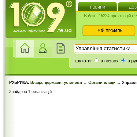
В базі - 15224 організацій (
шукати:
в назвах
в ру
РУБРИКА:
Влада, державні установи
→
Органи влади
→ Управлі
Знайдено 1 організацій: