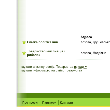
Адреса
Спілка політв'язнів
Козова, Грушевсько
Товариство мисливців і
Козова, Надрічна
рибалок
шукати фізичну особу: Товариства
всюди
▼
шукати інформацію на сайті: Товариства
Про проект
Партнери
Контакти