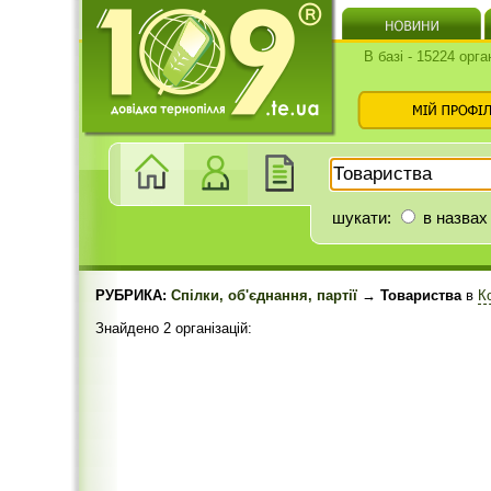
В базі - 15224 орга
шукати:
в назвах
РУБРИКА:
Спілки, об'єднання, партії
→ Товариства
в
К
Знайдено 2 організацій: