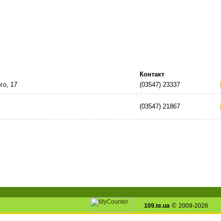
Контакт
го, 17
(03547) 23337
(03547) 21867
©
109.te.ua
2009-2026