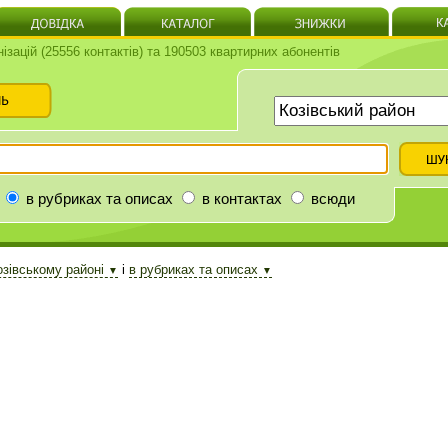
нізацій (25556 контактів) та 190503 квартирних абонентів
в рубриках та описах
в контактах
всюди
озівському районі
і
в рубриках та описах
▼
▼