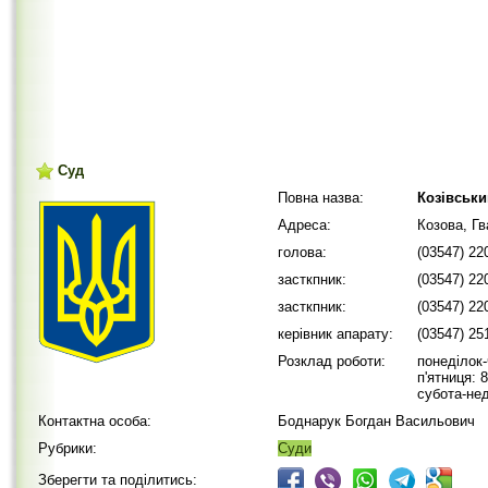
Суд
Повна назва:
Козівськи
Адреса:
Козова, Гв
голова:
(03547) 22
засткпник:
(03547) 22
засткпник:
(03547) 22
керівник апарату:
(03547) 25
Розклад роботи:
понеділок-
п'ятниця: 8
субота-нед
Контактна особа:
Боднарук Богдан Васильович
Рубрики:
Суди
Зберегти та поділитись: