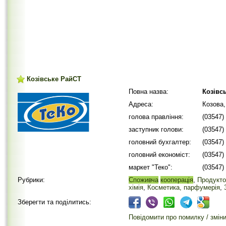
Козівське РайСТ
Повна назва:
Козівс
Адреса:
Козова,
голова правління:
(03547)
заступник голови:
(03547)
головний бухгалтер:
(03547)
головний економіст:
(03547)
маркет "Теко":
(03547)
Рубрики:
Споживча
кооперація
,
Продукто
хімія
,
Косметика, парфумерія
,
Зберегти та поділитись:
Повідомити про помилку / змін