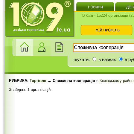
В базі - 15224 організацій (
шукати:
в назвах
в ру
РУБРИКА:
Торгівля
→ Споживча кооперація
в
Козівському район
Знайдено 1 організацій: