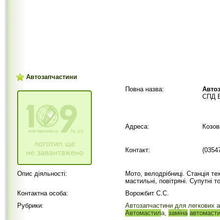
Автозапчастини
Повна назва:
Авто
СПД В
Адреса:
Козов
Контакт:
(0354
Опис діяльності:
Мото, велодрібниці. Станція те
мастильні, повітряні. Супутні т
Контактна особа:
Ворожбит С.С.
Рубрики:
Автозапчастини для легкових а
Автомастил
а,
заміна
автомаст