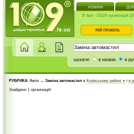
В базі - 15224 організацій (
шукати:
в назвах
в ру
РУБРИКА:
Авто
→ Заміна автомастил
в
Козівському районі
і
в 
▼
Знайдено 1 організацій: