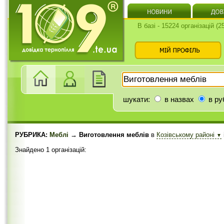
В базі - 15224 організацій (
шукати:
в назвах
в ру
РУБРИКА:
Меблі
→ Виготовлення меблів
в
Козівському районі
▼
Знайдено 1 організацій: