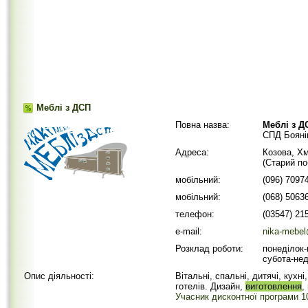
Меблі з ДСП
Повна назва:
Меблі з Д
СПД Бояні
Адреса:
Козова, Хм
(Старий по
мобільний:
(096) 7097
мобільний:
(068) 5063
телефон:
(03547) 21
e-mail:
nika-mebel
Розклад роботи:
понеділок-
субота-нед
Опис діяльності:
Вітальні, спальні, дитячі, кухні
готелів. Дизайн,
виготовлення
,
Учасник дисконтної програми 10