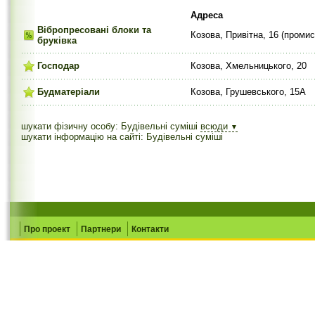
Адреса
Вібропресовані блоки та
Козова, Привітна, 16 (проми
бруківка
Господар
Козова, Хмельницького, 20
Будматеріали
Козова, Грушевського, 15А
шукати фізичну особу: Будівельні суміші
всюди
▼
шукати інформацію на сайті: Будівельні суміші
Про проект
Партнери
Контакти