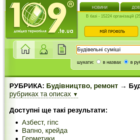
В базі - 15224 організацій (
шукати:
в назвах
в ру
РУБРИКА:
Будівництво, ремонт
→ Буд
рубриках та описах
▼
Доступні ще такі результати:
Азбест, гіпс
Вапно, крейда
Герметики