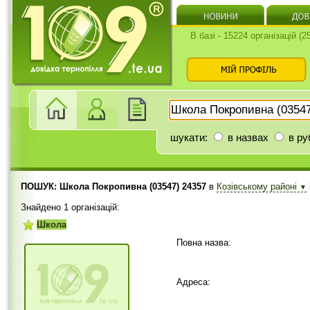
В базі - 15224 організацій (
шукати:
в назвах
в ру
ПОШУК: Школа Покропивна (03547) 24357
в
Козівському районі
▼
Знайдено 1 організацій:
Школа
Повна назва:
Адреса: