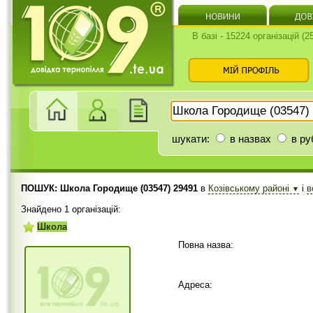
В базі - 15224 організацій (
шукати:
в назвах
в ру
ПОШУК: Школа Городище (03547) 29491
в
Козівському районі
і
в
▼
Знайдено 1 організацій:
Школа
Повна назва:
Адреса: