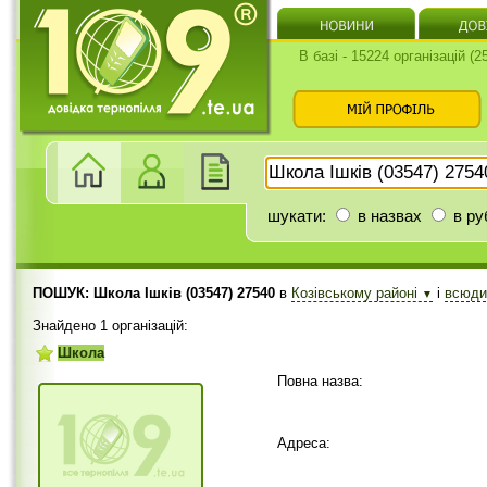
В базі - 15224 організацій (
шукати:
в назвах
в ру
ПОШУК: Школа Ішків (03547) 27540
в
Козівському районі
і
всюд
▼
Знайдено 1 організацій:
Школа
Повна назва:
Адреса: