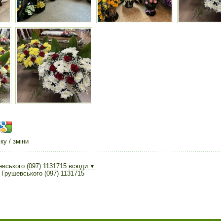
у / зміни
вського (097) 1131715
всюди
▼
 Грушевського (097) 1131715