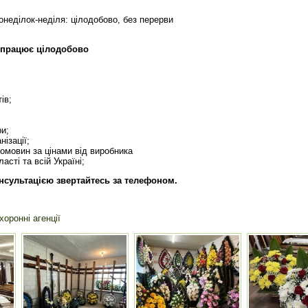
онеділок-неділя: цілодобово, без перерви
працює цілодобово
тів;
ри;
нізації;
домовин за цінами від виробника
асті та всій Україні;
нсультацією звертайтесь за телефоном.
хоронні агенції