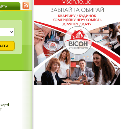
карті
т