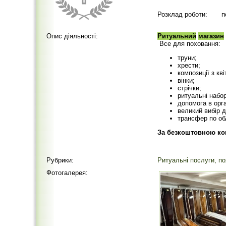
Розклад роботи:
п
Опис діяльності:
Ритуальний
магазин
Все для поховання:
труни;
хрести;
композиції з кві
вінки;
стрічки;
ритуальні набо
допомога в орга
великий вибір 
трансфер по обл
За безкоштовною ко
Рубрики:
Ритуальні послуги, по
Фотогалерея: