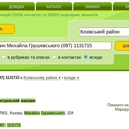
нізацій (25556 контактів) та 190503 квартирних абонентів
в рубриках та описах
в контактах
всюди
7) 1131715
в
Козівському районі
і
всюди
▼
▼
итуальний
магазин
Показати на 
Маршру
7601, Козова,
Михайла
Грушевського
, 32А
097
)
1131715