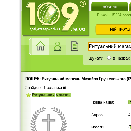
В базі - 15224 орга
шукати:
в назвах
ПОШУК: Ритуальний магазин Михайла Грушевського (09
Знайдено 1 організацій:
Ритуальний
магазин
Повна назва:
Р
Адреса:
4
магазин:
(