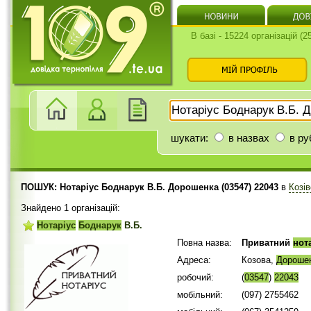
В базі - 15224 організацій (
шукати:
в назвах
в ру
ПОШУК: Нотаріус Боднарук В.Б. Дорошенка (03547) 22043
в
Козі
Знайдено 1 організацій:
Нотаріус
Боднарук
В.Б.
Повна назва:
Приватний
нот
Адреса:
Козова,
Дороше
робочий:
(
03547
)
22043
мобільний:
(097) 2755462