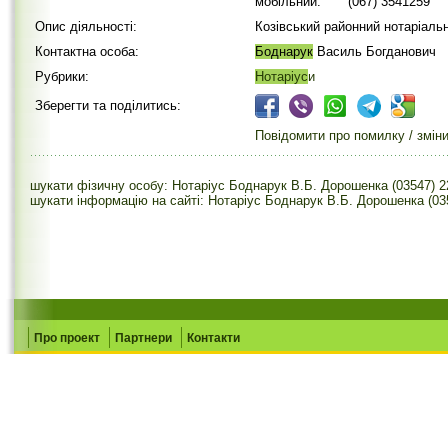
мобільний:
(067) 3541259
Опис діяльності:
Козівський районний нотаріаль
Контактна особа:
Боднарук
Василь Богданович
Рубрики:
Нотаріус
и
Зберегти та поділитись:
Повідомити про помилку / змін
шукати фізичну особу: Нотаріус Боднарук В.Б. Дорошенка (03547) 2
шукати інформацію на сайті: Нотаріус Боднарук В.Б. Дорошенка (03
Про проект
Партнери
Контакти