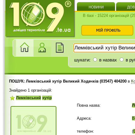
В базі - 15224 організацій (
шукати:
в назвах
в ру
ПОШУК: Лемківський хутір Великий Ходачків (03547) 404200
в
К
Знайдено 1 організацій:
Лемківський
хутір
Повна назва:
Л
Адреса:
В
телефон:
(