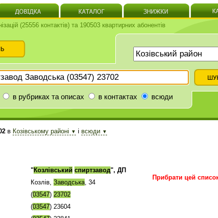
нізацій (25556 контактів) та 190503 квартирних абонентів
в рубриках та описах
в контактах
всюди
02
в
Козівському районі
і
всюди
▼
▼
"
Козлівський
спиртзавод
", ДП
Прибрати цей списо
Козлів,
Заводська
, 34
(
03547
)
23702
(
03547
) 23604