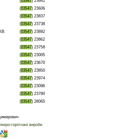
(
03547
) 23841
(
03547
) 23606
(
03547
) 23837
(
03547
) 23738
КВ:
(
03547
) 23892
(
03547
) 23862
(
03547
) 23758
(
03547
) 23005
(
03547
) 23670
(
03547
) 23850
(
03547
) 23974
(
03547
) 23096
(
03547
) 23780
(
03547
) 28065
димирович
ікеро-горілчані вироби