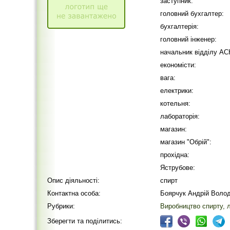
заступник:
головний бухгалтер:
бухгалтерія:
головний інженер:
начальник відділу АС
економісти:
вага:
електрики:
котельня:
лабораторія:
магазин:
магазин "Обрій":
прохідна:
Яструбове:
Опис діяльності:
спирт
Контактна особа:
Боярчук Андрій Воло
Рубрики:
Виробництво спирту, л
Зберегти та поділитись: