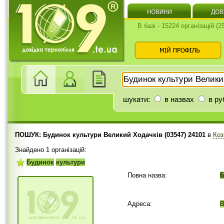
В базі - 15224 організацій (
шукати:
в назвах
в ру
ПОШУК: Будинок культури Великий Ходачків (03547) 24101
в
Коз
Знайдено 1 організацій:
Будинок
культури
Повна назва:
Б
Адреса:
В