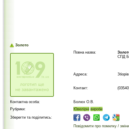
Золото
Повна назва:
Золот
СПД Б
Адреса:
Зборів
Контакт:
(03540
Контактна особа:
Болюх О.В.
Рубрики:
Ювелірні
вироби
Зберегти та поділитись:
Повідомити про помилку / змін