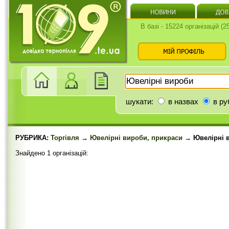
В базі - 15224 організацій (
шукати:
в назвах
в ру
РУБРИКА:
Торгівля
→
Ювелірні вироби, прикраси
→ Ювелірні 
Знайдено 1 організацій: