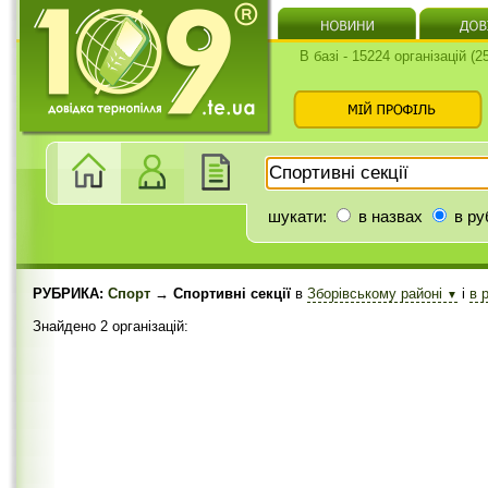
В базі - 15224 організацій (
шукати:
в назвах
в ру
РУБРИКА:
Спорт
→ Спортивні секції
в
Зборівському районі
і
в 
▼
Знайдено 2 організацій: