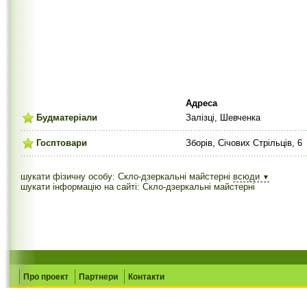
Адреса
Будматеріали
Залізці, Шевченка
Госптовари
Зборів, Січових Стрільців, 6
шукати фізичну особу: Скло-дзеркальні майстерні
всюди
▼
шукати інформацію на сайті: Скло-дзеркальні майстерні
Про проект
Партнери
Контакти