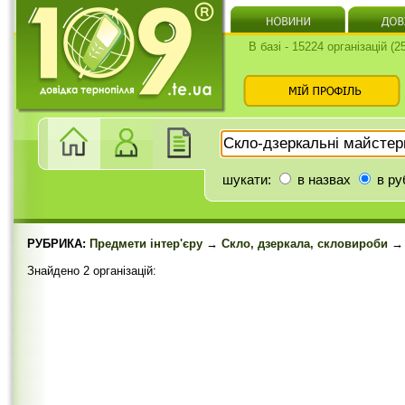
В базі - 15224 організацій (
шукати:
в назвах
в ру
РУБРИКА:
Предмети інтер'єру
→
Скло, дзеркала, скловироби
→ 
Знайдено 2 організацій: