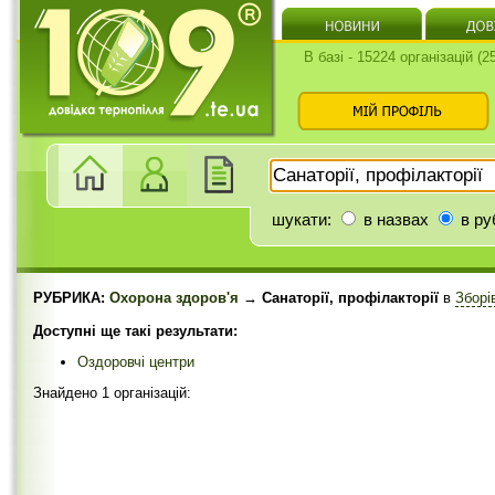
В базі - 15224 організацій (
шукати:
в назвах
в ру
РУБРИКА:
Охорона здоров'я
→ Санаторії, профілакторії
в
Зборі
Доступні ще такі результати:
Оздоровчі центри
Знайдено 1 організацій: