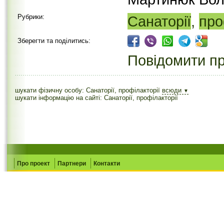
Рубрики:
Санаторії
,
про
Зберегти та поділитись:
Повідомити пр
шукати фізичну особу: Санаторії, профілакторії
всюди
▼
шукати інформацію на сайті: Санаторії, профілакторії
Про проект
Партнери
Контакти