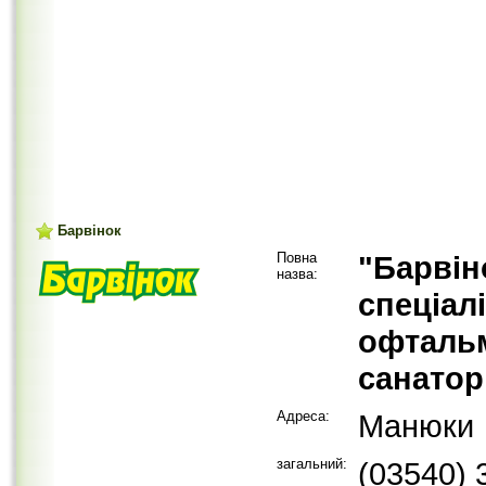
Барвінок
Повна
"Барвін
назва:
спеціал
офталь
санатор
Адреса:
Манюки
загальний:
(03540) 