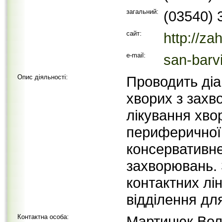
загальний:
(03540) 
сайт:
http://za
e-mail:
san-barv
Опис діяльності:
Проводить діа
хворих з захв
лікування хво
периферичної
консервативне
захворювань. З
контактних лін
відділення дл
Контактна особа:
Мартинюк Вол