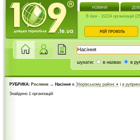
В базі - 15224 організацій (
шукати:
в назвах
в ру
РУБРИКА:
Рослини
→ Насіння
в
Зборівському районі
і
в рубрик
▼
Знайдено 1 організацій: