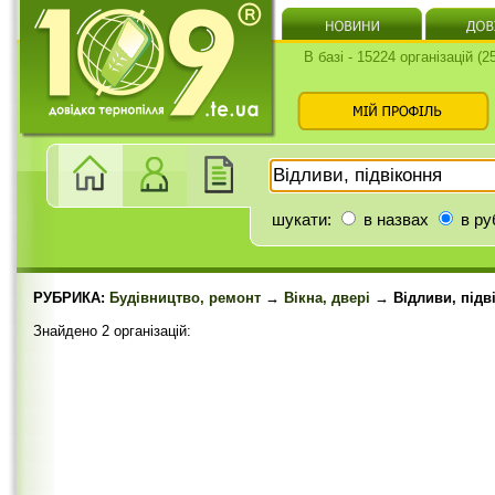
В базі - 15224 організацій (
шукати:
в назвах
в ру
РУБРИКА:
Будівництво, ремонт
→
Вікна, двері
→ Відливи, підв
Знайдено 2 організацій: