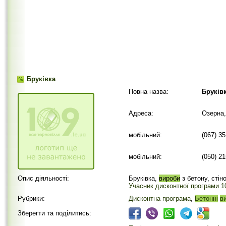
Бруківка
Повна назва:
Бруків
Адреса:
Озерна,
мобільний:
(067) 3
мобільний:
(050) 2
Опис діяльності:
Бруківка,
вироби
з бетону, стін
Учасник дисконтної програми 10
Рубрики:
Дисконтна програма
,
Бетонні
в
Зберегти та поділитись: