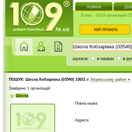
В базі - 15224 організацій (
шукати:
в назвах
в ру
ПОШУК: Школа Кобзарівка (03540) 33651
в
Зборівському районі
▼
Знайдено 1 організацій:
Школа
Повна назва:
Адреса: