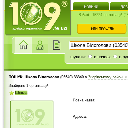
В базі - 15224 організацій (
шукати:
в назвах
в ру
ПОШУК: Школа Білоголови (03540) 33340
в
Зборівському районі
▼
Знайдено 1 організацій:
Школа
Повна назва:
Адреса: