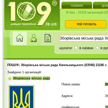
В базі - 15224 організацій (
шукати:
в назвах
в ру
ПОШУК: Зборівська міська рада Хмельницького (03540) 21186
в
Знайдено 1 організацій:
Зборівська
міська
рада
Повна назва:
З
Адреса:
З
приймальна:
(
0