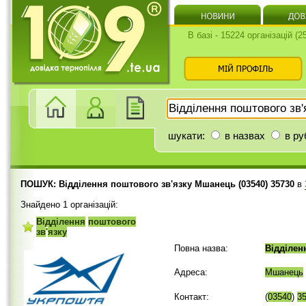
В базі - 15224 організацій (
шукати:
в назвах
в ру
ПОШУК: Відділення поштового зв'язку Мшанець (03540) 35730
в
Знайдено 1 організацій:
Відділення
поштового
зв
'
язку
Повна назва:
Відділен
Адреса:
Мшанець
Контакт:
(
03540
)
3