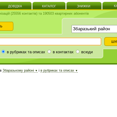
нізацій (25556 контактів) та 190503 квартирних абонентів
в рубриках та описах
в контактах
всюди
в
Збаразькому районі
і
в рубриках та описах
▼
▼