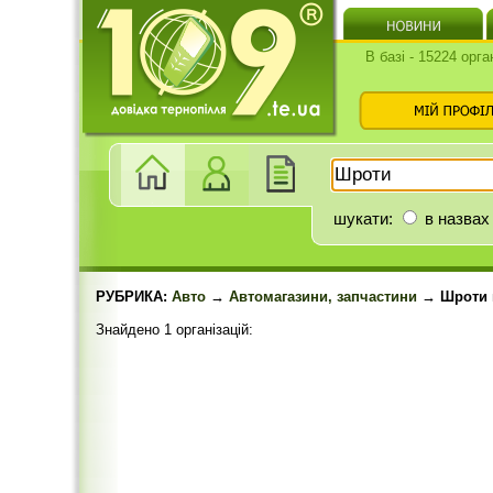
В базі - 15224 орга
шукати:
в назвах
РУБРИКА:
Авто
→
Автомагазини, запчастини
→ Шроти
Знайдено 1 організацій: