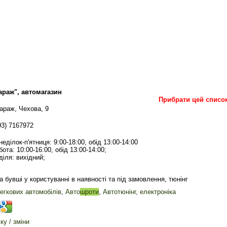
араж", автомагазин
Прибрати цей списо
араж, Чехова, 9
93) 7167972
неділок-п'ятниця: 9:00-18:00, обід 13:00-14:00
бота: 10:00-16:00, обід 13:00-14:00;
діля: вихідний;
а бувші у користуванні в наявності та під замовлення, тюнінг
егкових автомобілів
,
Авто
шроти
,
Автотюнінг, електроніка
у / зміни