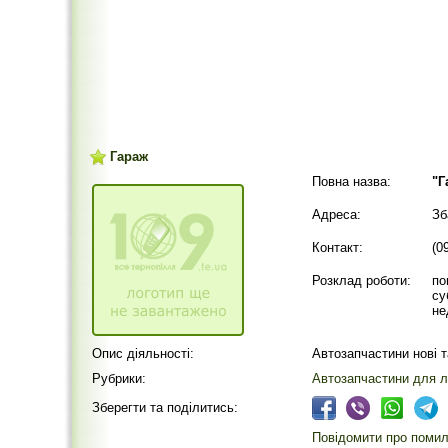
Гараж
Повна назва:
"Г
Адреса:
Зб
Контакт:
(0
Розклад роботи:
по
су
не
Опис діяльності:
Автозапчастини нові т
Рубрики:
Автозапчастини для л
Зберегти та поділитись:
Повідомити про помилк